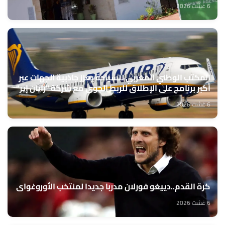
6 غشت 2026
المكتب الوطني المغربي للسياحة يعزز جاذبية الجهات عبر
أكبر برنامج على الإطلاق للربط الجوي مع شركة "رايان إير"
6 غشت 2026
كرة القدم..دييغو فورلان مدربا جديدا لمنتخب الأوروغواي
6 غشت 2026