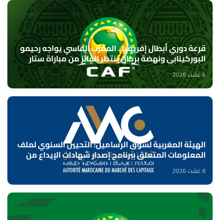
قرعة دوري أبطال إفريقيا.. المغرب الفاسي يواجه رحيمو
البوركينابي ونهضة بركان ينتظر الفائز من مباراة ستار
سبور السيراليوني وميدينا يونايتد الغامبي
6 غشت 2026
الهيئة المغربية لسوق الرساميل: التحيين السنوي لملف
المعلومات المتعلق ببرنامج إصدار شهادات الإيداع من
طرف بنك "CFG"
6 غشت 2026