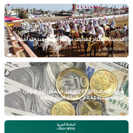
الجديدة.. افتتاح فعاليات موسم مولاي عبد الله أمغار
7 غشت 2026
سوق الصرف (27 - 31 يوليوز).. انخفاض زوج الدولار/
الدرهم بنسبة 0,42 في المائة (مركز أبحاث)
7 غشت 2026