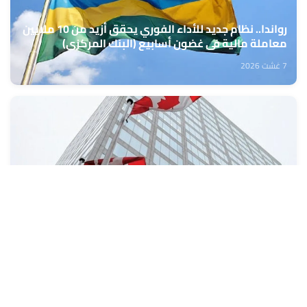
رواندا.. نظام جديد للأداء الفوري يحقق أزيد من 10 ملايين
معاملة مالية في غضون أسابيع (البنك المركزي)
7 غشت 2026
كندا: تراجع طفيف في معدل البطالة خلال شهر يوليوز
7 غشت 2026
تعبئة المراكز الجهوية للاستثمار من 10 إلى 13 غشت