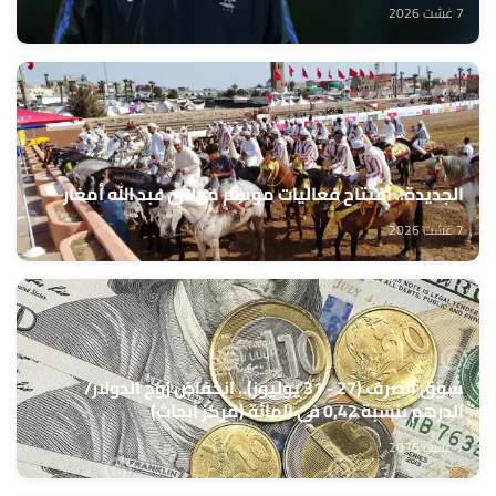
7 غشت 2026
الجديدة.. افتتاح فعاليات موسم مولاي عبد الله أمغار
7 غشت 2026
سوق الصرف (27 - 31 يوليوز).. انخفاض زوج الدولار/
الدرهم بنسبة 0,42 في المائة (مركز أبحاث)
7 غشت 2026