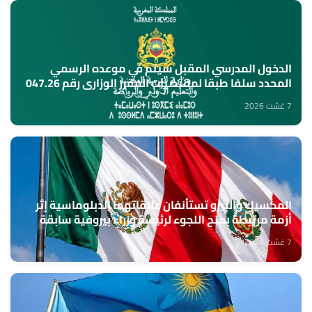
الدخول المدرسي المقبل سیتم في موعده الرسمي
المحدد سلفا طبقا لمقتضیات المقرر الوزاري رقم 047.26
(وزارة التربية الوطنية)
7 غشت 2026
المكسيك والبيرو تستأنفان علاقاتهما الدبلوماسية إثر
أزمة مرتبطة بمنح اللجوء لرئيسة وزراء بيروفية سابقة
7 غشت 2026