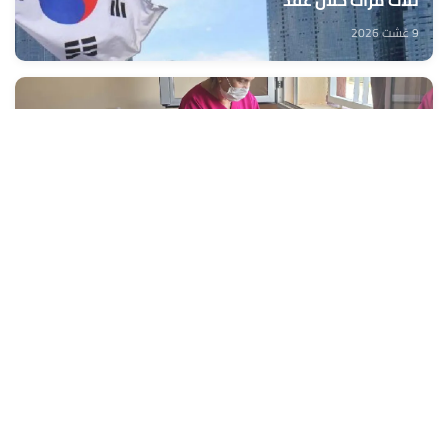
ثلاث مرات خلال عقد
9 غشت 2026
تنجداد.. استفادة أزيد من 2000 شخص من قافلة طبية
متعددة التخصصات
9 غشت 2026
إجلاء 467 شخصا جراء حريق غابوي واسع جنوب إسبانيا
9 غشت 2026