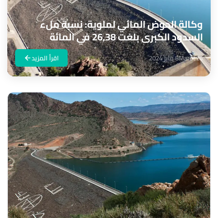
وكالة الحوض المائي لملوية: نسبة ملء
السدود الكبرى بلغت 26,38 في المائة
Maroc24
8 يناير 2024
اقرأ المزيد