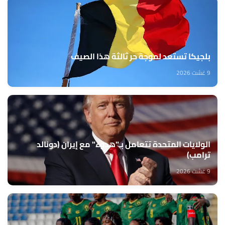
بلجيكا تستعد لموجة حر ثالثة هذا الصيف
9 غشت 2026
الولايات المتحدة تتعامل بـ"هدوء" مع إيران (دونالد
ترامب)
9 غشت 2026