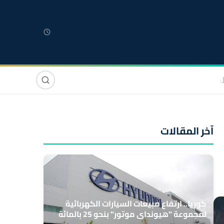
لمغربية
مغاربة العالم
دولي
صوت وصورة
آخر المقالات
كوريا.. ارتفاع مبيعات السيارات الكهربائية
لمجموعة "هيونداي موتور" بنحو 25 بالمائة