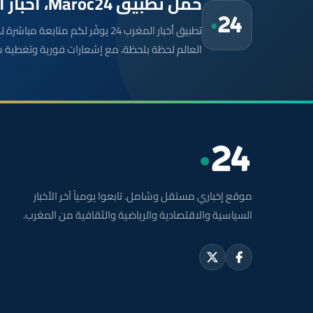
حمّل تطبيق Maroc24، أخبار المغرب تصلك أولاً
تطبيق أخبار المغرب 24 يوفّر لكم متا
العالم لحظة بلحظة، مع إشعارات فورية وتغطية 
موقع إخباري مستقل وشامل. تابعوا يومياً آخر الأخبار
السياسية والاقتصادية والرياضية والثقافية من المغرب.