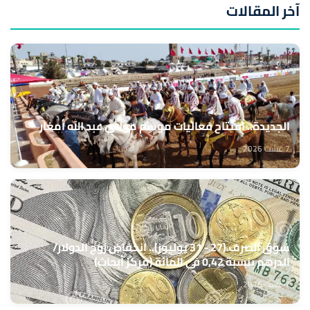
آخر المقالات
الجديدة.. افتتاح فعاليات موسم مولاي عبد الله أمغار
7 غشت 2026
سوق الصرف (27 - 31 يوليوز).. انخفاض زوج الدولار/
الدرهم بنسبة 0,42 في المائة (مركز أبحاث)
7 غشت 2026