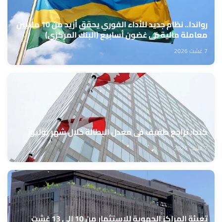
رواندا.. نظام جديد للأداء الفوري يحقق أزيد من 10 ملايين
معاملة مالية في غضون أسابيع (البنك المركزي)
7 غشت 2026
كندا: تراجع طفيف في معدل البطالة خلال شهر يوليوز
7 غشت 2026
تعبئة المراكز الجهوية للاستثمار من 10 إلى 13 غشت