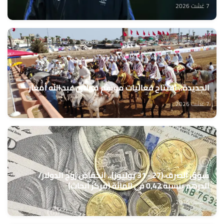
7 غشت 2026
الجديدة.. افتتاح فعاليات موسم مولاي عبد الله أمغار
7 غشت 2026
سوق الصرف (27 - 31 يوليوز).. انخفاض زوج الدولار/
الدرهم بنسبة 0,42 في المائة (مركز أبحاث)
7 غشت 2026