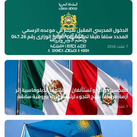
الدخول المدرسي المقبل سیتم في موعده الرسمي
المحدد سلفا طبقا لمقتضیات المقرر الوزاري رقم 047.26
(وزارة التربية الوطنية)
7 غشت 2026
المكسيك والبيرو تستأنفان علاقاتهما الدبلوماسية إثر
أزمة مرتبطة بمنح اللجوء لرئيسة وزراء بيروفية سابقة
7 غشت 2026