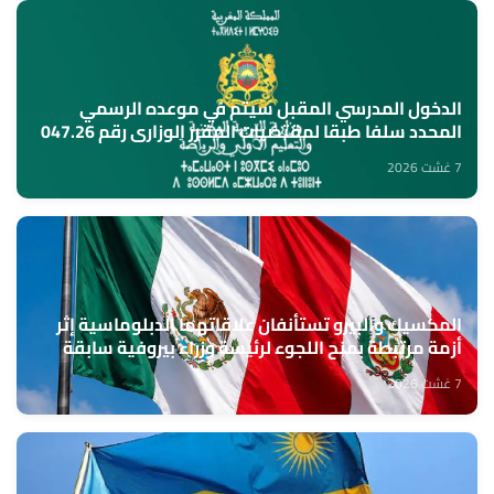
الدخول المدرسي المقبل سیتم في موعده الرسمي
المحدد سلفا طبقا لمقتضیات المقرر الوزاري رقم 047.26
(وزارة التربية الوطنية)
7 غشت 2026
المكسيك والبيرو تستأنفان علاقاتهما الدبلوماسية إثر
أزمة مرتبطة بمنح اللجوء لرئيسة وزراء بيروفية سابقة
7 غشت 2026