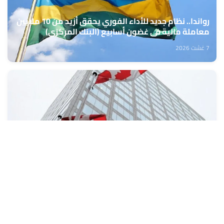
رواندا.. نظام جديد للأداء الفوري يحقق أزيد من 10 ملايين
معاملة مالية في غضون أسابيع (البنك المركزي)
7 غشت 2026
كندا: تراجع طفيف في معدل البطالة خلال شهر يوليوز
7 غشت 2026
تعبئة المراكز الجهوية للاستثمار من 10 إلى 13 غشت