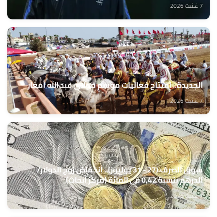
7 غشت 2026
الجديدة.. افتتاح فعاليات موسم مولاي عبد الله أمغار
7 غشت 2026
سوق الصرف (27 - 31 يوليوز).. انخفاض زوج الدولار/
الدرهم بنسبة 0,42 في المائة (مركز أبحاث)
7 غشت 2026