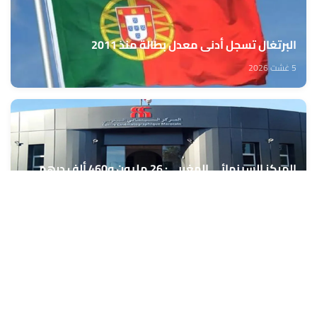
البرتغال تسجل أدنى معدل بطالة منذ 2011
5 غشت 2026
المركز السينمائي المغربي: 26 مليون و460 ألف درهم
لدعم تنظيم 40 مهرجانا وتظاهرة سينمائية
5 غشت 2026
رياضة الفروسية.. المغرب يشارك في بطولة العالم