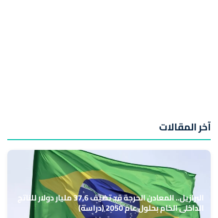
آخر المقالات
البرازيل.. المعادن الحرجة قد تضيف 37,6 مليار دولار للناتج
الداخلي الخام بحلول عام 2050 (دراسة)