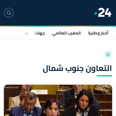
أخبار وطنية
المغرب العالمي
جهات
سياسة
صحة
التعاون جنوب شمال