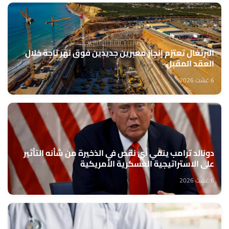
البرتغال تعتزم إنجاز معبرين جديدين فوق نهر تاجة خلال
العقد المقبل
6 غشت 2026
دونالد ترامب ينفي أي نقص في الذخيرة من شأنه التأثير
على الاستراتيجية العسكرية الأمريكية
6 غشت 2026