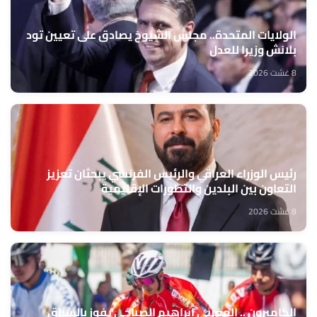
الولايات المتحدة.. مجلس الشيوخ يصادق على تعيين تود
بلانش وزيرا للعدل
8 غشت 2026
رئيس الوزراء العراقي والرئيس الفرنسي يبحثان تعزيز
التعاون بين البلدين والتطورات الإقليمية
8 غشت 2026
الكاميرون .. المغربي إبراهيم الصباحي يفوز بالسباق