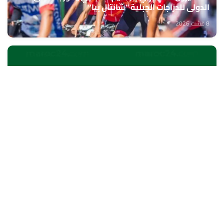
الدولي للدراجات الجبلية "شانتال بيا"
8 غشت 2026
الخميسات ..افتتاح معرض للمنتوجات المجالية الممولة
في إطار المبادرة الوطنية للتنمية البشرية
8 غشت 2026
الناظور.. بنك إفريقيا يحتفي بزبنائه من مغاربة العالم
8 غشت 2026