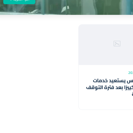
س يستعيد خدمات
كييزا بعد فترة التوقف