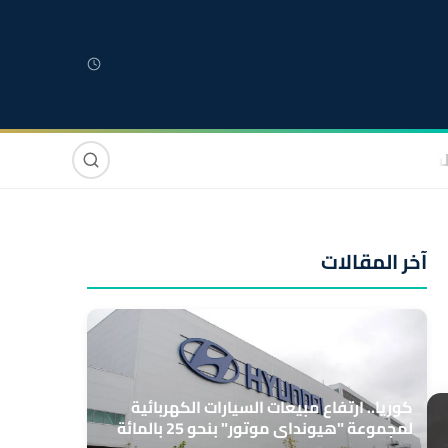
لمغربية
مغاربة العالم
دولي
صوت وصورة
آخر المقالات
كوريا.. ارتفاع مبيعات السيارات الكهربائية
لمجموعة "هيونداي موتور" بنحو 25 بالمائة