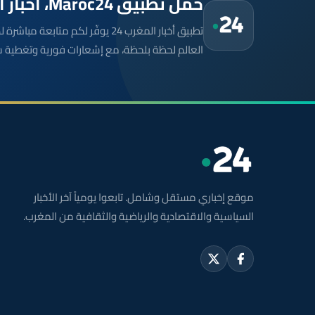
حمّل تطبيق Maroc24، أخبار المغرب تصلك أولاً
تطبيق أخبار المغرب 24 يوفّر لكم متا
العالم لحظة بلحظة، مع إشعارات فورية وتغطية 
موقع إخباري مستقل وشامل. تابعوا يومياً آخر الأخبار
السياسية والاقتصادية والرياضية والثقافية من المغرب.