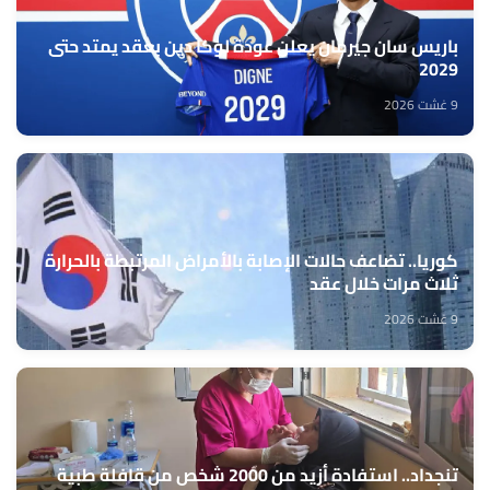
باريس سان جيرمان يعلن عودة لوكا دين بعقد يمتد حتى
2029
9 غشت 2026
كوريا.. تضاعف حالات الإصابة بالأمراض المرتبطة بالحرارة
ثلاث مرات خلال عقد
9 غشت 2026
تنجداد.. استفادة أزيد من 2000 شخص من قافلة طبية