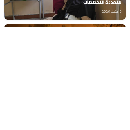
متعددة التخصصات
9 غشت 2026
إجلاء 467 شخصا جراء حريق غابوي واسع جنوب إسبانيا
9 غشت 2026
وزارة إعداد التراب الوطني تطلق قافلة التعمير والإسكان
في خدمة مغاربة العالم
9 غشت 2026