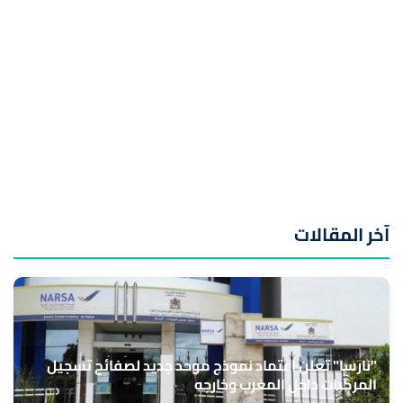
آخر المقالات
"نارسا" تعلن اعتماد نموذج موحد جديد لصفائح تسجيل
المركبات داخل المغرب وخارجه