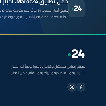
حمّل تطبيق Maroc24، أخبار المغرب تصلك أولاً
تطبيق أخبار المغرب 24 يوفّر لكم متا
العالم لحظة بلحظة، مع إشعارات فورية وتغطية 
موقع إخباري مستقل وشامل. تابعوا يومياً آخر الأخبار
السياسية والاقتصادية والرياضية والثقافية من المغرب.