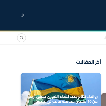
لمغربية
مغاربة العالم
دولي
صوت وصورة
آخر المقالات
رواندا.. نظام جديد للأداء الفوري يحقق أزيد
من 10 ملايين معاملة مالية في غضون