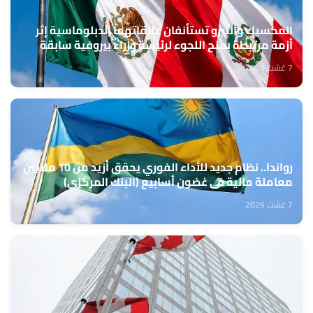
المكسيك والبيرو تستأنفان علاقاتهما الدبلوماسية إثر
أزمة مرتبطة بمنح اللجوء لرئيسة وزراء بيروفية سابقة
7 غشت 2026
رواندا.. نظام جديد للأداء الفوري يحقق أزيد من 10 ملايين
معاملة مالية في غضون أسابيع (البنك المركزي)
7 غشت 2026