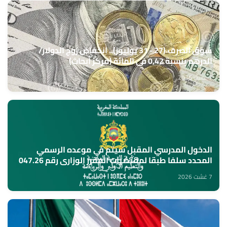
سوق الصرف (27 - 31 يوليوز).. انخفاض زوج الدولار/
الدرهم بنسبة 0,42 في المائة (مركز أبحاث)
7 غشت 2026
الدخول المدرسي المقبل سیتم في موعده الرسمي
المحدد سلفا طبقا لمقتضیات المقرر الوزاري رقم 047.26
(وزارة التربية الوطنية)
7 غشت 2026