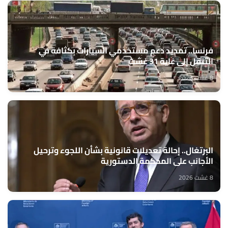
فرنسا.. تمديد دعم مستخدمي السيارات بكثافة في
التنقل إلى غاية 31 غشت
8 غشت 2026
البرتغال.. إحالة تعديلات قانونية بشأن اللجوء وترحيل
الأجانب على المحكمة الدستورية
8 غشت 2026