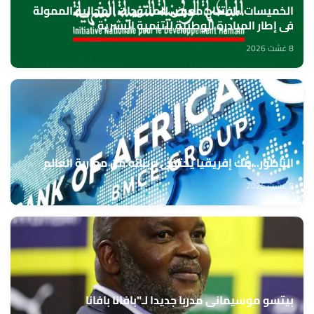
الخميسات ..افتتاح معرض للمنتوجات المجالية الممولة
في إطار المبادرة الوطنية للتنمية البشرية
8 غشت 2026
الناظور.. بنك إفريقيا يحتفي بزبنائه من مغاربة العالم
8 غشت 2026
بيتسو موسيماني مدربا جديدا لـ"بافانا بافانا