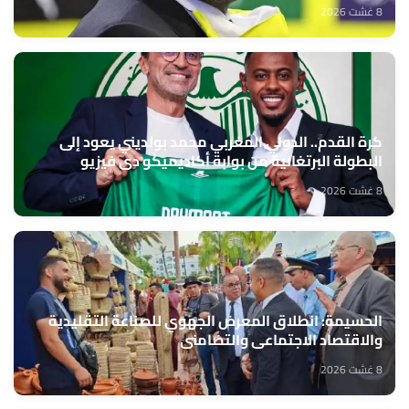
8 غشت 2026
كرة القدم.. الدولي المغربي محمد بولديني يعود إلى
البطولة البرتغالية من بوابة أكاديميكو دي فيزيو
8 غشت 2026
الحسيمة: انطلاق المعرض الجهوي للصناعة التقليدية
والاقتصاد الاجتماعي والتضامني
8 غشت 2026