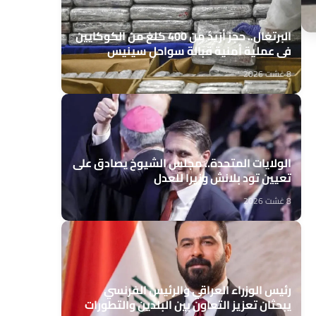
البرتغال.. حجز أزيد من 400 كلغ من الكوكايين
في عملية أمنية قبالة سواحل سينيس
8 غشت 2026
الولايات المتحدة.. مجلس الشيوخ يصادق على
تعيين تود بلانش وزيرا للعدل
8 غشت 2026
رئيس الوزراء العراقي والرئيس الفرنسي
يبحثان تعزيز التعاون بين البلدين والتطورات