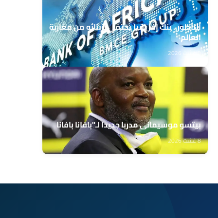
الناظور.. بنك إفريقيا يحتفي بزبنائه من مغاربة
العالم
8 غشت 2026
بيتسو موسيماني مدربا جديدا لـ"بافانا بافانا
8 غشت 2026