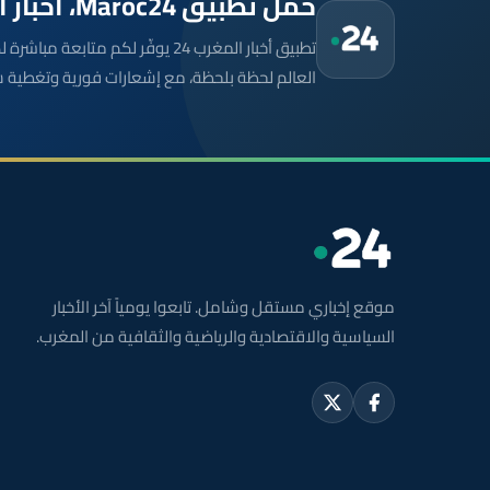
حمّل تطبيق Maroc24، أخبار المغرب تصلك أولاً
تطبيق أخبار المغرب 24 يوفّر لكم متا
العالم لحظة بلحظة، مع إشعارات فورية وتغطية 
موقع إخباري مستقل وشامل. تابعوا يومياً آخر الأخبار
السياسية والاقتصادية والرياضية والثقافية من المغرب.