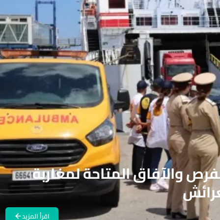
رص والآفاق المتاحة لمغاربة
عرائش
اقرأ المزيد