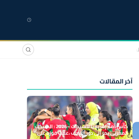
لمغربية
مغاربة العالم
دولي
صوت وصورة
آخر المقالات
كأس أمم إفريقيا للسيدات –2026 : المنتخب
المغربي يمر إلى دور النصف ،عقب فوزه على