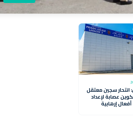
: انتحار سجين معتقل
كوين عصابة لإعداد
أفعال إرهابية