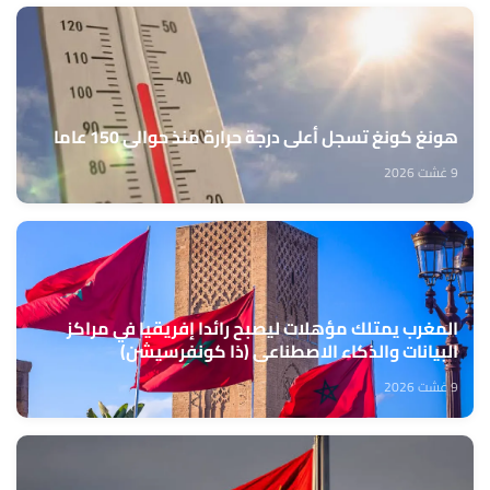
هونغ كونغ تسجل أعلى درجة حرارة منذ حوالي 150 عاما
9 غشت 2026
المغرب يمتلك مؤهلات ليصبح رائدا إفريقيا في مراكز
البيانات والذكاء الاصطناعي (ذا كونفرسيشن)
9 غشت 2026