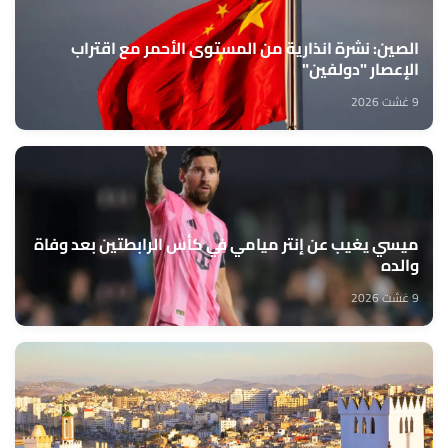
الصين: نشرة انذارية من المستوى الأحمر مع اقتراب
الإعصار "دولفين"
9 غشت 2026
ميسي يغيب عن إنتر ميامي في كأس الرابطتين بعد وفاة
والده
9 غشت 2026