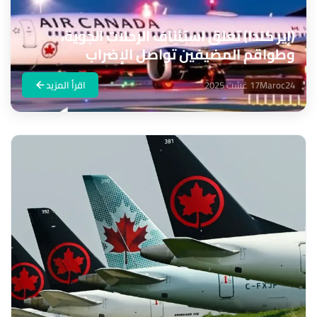
(إير كندا) تعلق استئناف الرحلات الجوية،
وطواقم المضيفين تواصل الإضراب
Maroc24
17 غشت 2025
اقرأ المزيد