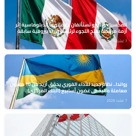
المكسيك والبيرو تستأنفان علاقاتهما الدبلوماسية إثر
أزمة مرتبطة بمنح اللجوء لرئيسة وزراء بيروفية سابقة
7 غشت 2026
رواندا.. نظام جديد للأداء الفوري يحقق أزيد من 10 ملايين
معاملة مالية في غضون أسابيع (البنك المركزي)
7 غشت 2026