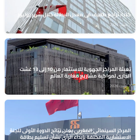
كندا: تراجع طفيف في معدل البطالة خلال شهر يوليوز
7 غشت 2026
تعبئة المراكز الجهوية للاستثمار من 10 إلى 13 غشت
الجاري لمواكبة مشاريع مغاربة العالم
7 غشت 2026
المركز السينمائي المغربي يعلن نتائج الدورة الأولى للجنة
الاستشارية المكلفة بإبداء الرأي بشأن تسليم بطاقة