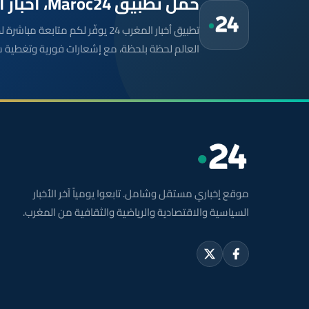
حمّل تطبيق Maroc24، أخبار المغرب تصلك أولاً
تطبيق أخبار المغرب 24 يوفّر لكم متا
العالم لحظة بلحظة، مع إشعارات فورية وتغطية 
موقع إخباري مستقل وشامل. تابعوا يومياً آخر الأخبار
السياسية والاقتصادية والرياضية والثقافية من المغرب.