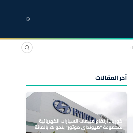
لمغربية
مغاربة العالم
دولي
صوت وصورة
آخر المقالات
كوريا.. ارتفاع مبيعات السيارات الكهربائية
لمجموعة "هيونداي موتور" بنحو 25 بالمائة