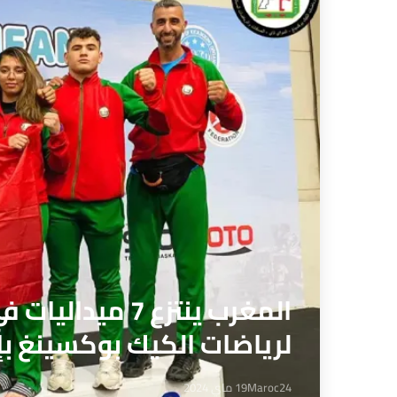
المغرب ينتزع 7 
لرياضات الكيك بوكسينغ ب
Maroc24
19 ماي 2024