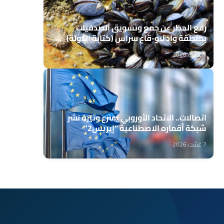
رفع الحظر عن جمع وتسويق الصدفيات
بمنطقة واد لاو-قاع سراس (كتابة الدولة)
7 غشت 2026
اتصالات.. الاتحاد الأوروبي يسرع وتيرة نشر
شبكة أقماره الاصطناعية "إيريس2"
7 غشت 2026