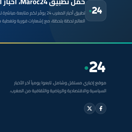
حمّل تطبيق Maroc24، أخبار المغرب تصلك أولاً
تطبيق أخبار المغرب 24 يوفّر لكم متا
العالم لحظة بلحظة، مع إشعارات فورية وتغطية 
موقع إخباري مستقل وشامل. تابعوا يومياً آخر الأخبار
السياسية والاقتصادية والرياضية والثقافية من المغرب.