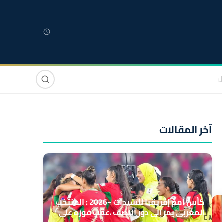
لمغربية
مغاربة العالم
دولي
صوت وصورة
آخر المقالات
كأس أمم إفريقيا للسيدات –2026 : المنتخب
المغربي يمر إلى دور النصف ،عقب فوزه على