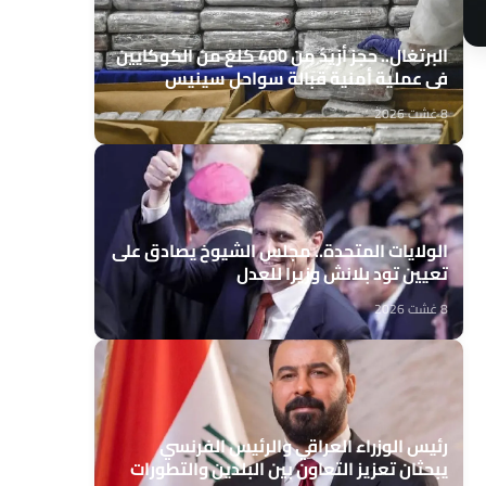
البرتغال.. حجز أزيد من 400 كلغ من الكوكايين
في عملية أمنية قبالة سواحل سينيس
8 غشت 2026
الولايات المتحدة.. مجلس الشيوخ يصادق على
تعيين تود بلانش وزيرا للعدل
8 غشت 2026
رئيس الوزراء العراقي والرئيس الفرنسي
يبحثان تعزيز التعاون بين البلدين والتطورات