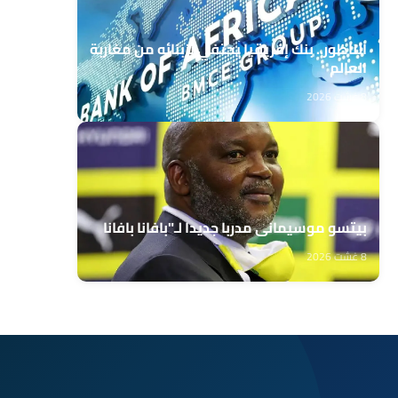
الناظور.. بنك إفريقيا يحتفي بزبنائه من مغاربة
العالم
8 غشت 2026
بيتسو موسيماني مدربا جديدا لـ"بافانا بافانا
8 غشت 2026