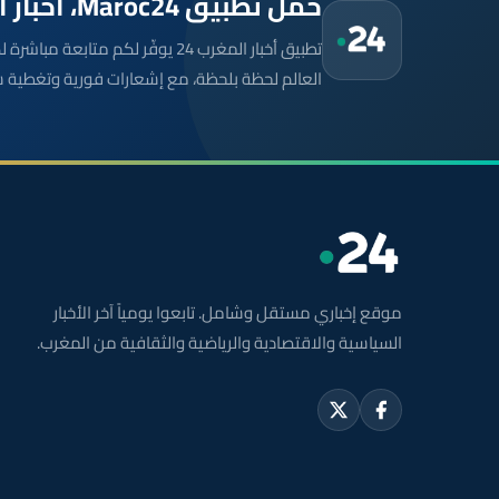
حمّل تطبيق Maroc24، أخبار المغرب تصلك أولاً
تطبيق أخبار المغرب 24 يوفّر لكم متا
العالم لحظة بلحظة، مع إشعارات فورية وتغطية 
موقع إخباري مستقل وشامل. تابعوا يومياً آخر الأخبار
السياسية والاقتصادية والرياضية والثقافية من المغرب.