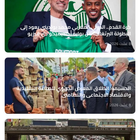
كرة القدم.. الدولي المغربي محمد بولديني يعود إلى
البطولة البرتغالية من بوابة أكاديميكو دي فيزيو
8 غشت 2026
الحسيمة: انطلاق المعرض الجهوي للصناعة التقليدية
والاقتصاد الاجتماعي والتضامني
8 غشت 2026