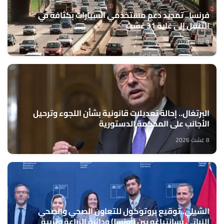
فرنسا.. تمديد دعم مستخدمي السيارات بكثافة في
التنقل إلى غاية 31 غشت
8 غشت 2026
البرتغال.. إحالة تعديلات قانونية بشأن اللجوء وترحيل
الأجانب على المحكمة الدستورية
8 غشت 2026
الشيلي..توقيع بروتوكول للتعاون الصحي والصحي
النباتي بسانتياغو بين (أونسا) ودائرة الزراعة وتربية