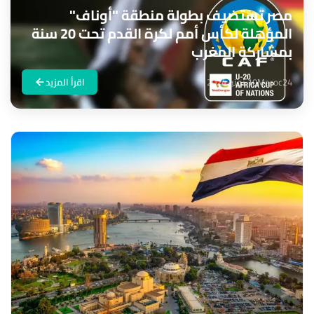
مصر تستضيف بطولة منطقة "أوناف"
المؤهلة لكأس أمم لكرة القدم تحت 20 سنة
بمشاركة المغرب
Maroc24
10 نونبر 2024
اقرأ المزيد