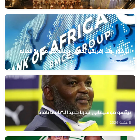
الناظور.. بنك إفريقيا يحتفي بزبنائه من مغاربة العالم
8 غشت 2026
بيتسو موسيماني مدربا جديدا لـ"بافانا بافانا
8 غشت 2026