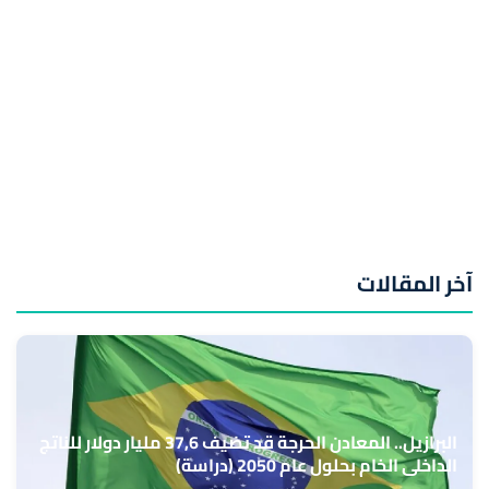
آخر المقالات
البرازيل.. المعادن الحرجة قد تضيف 37,6 مليار دولار للناتج
الداخلي الخام بحلول عام 2050 (دراسة)