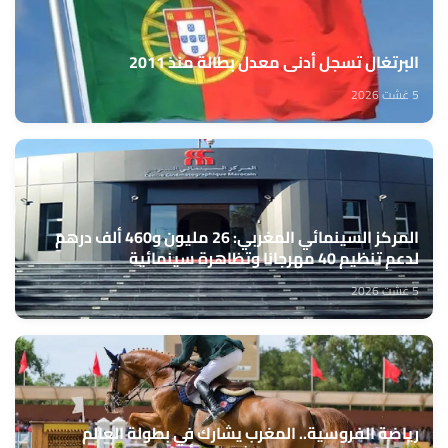
البرتغال تسجل أدنى معدل بطالة منذ 2011
5 غشت 2026
المركز السينمائي المغربي: 26 مليون و460 ألف درهم
لدعم تنظيم 40 مهرجانا وتظاهرة سينمائية
5 غشت 2026
رياضة الفروسية.. المغرب يشارك في بطولة العالم