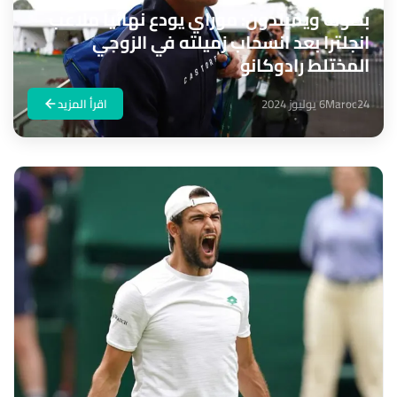
بطولة ويمبلدون: موراي يودع نهائيا ملاعب
انجلترا بعد انسحاب زميلته في الزوجي
المختلط رادوكانو
Maroc24
6 يوليوز 2024
اقرأ المزيد