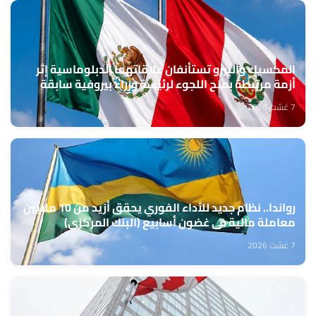
المكسيك والبيرو تستأنفان علاقاتهما الدبلوماسية إثر
أزمة مرتبطة بمنح اللجوء لرئيسة وزراء بيروفية سابقة
7 غشت 2026
رواندا.. نظام جديد للأداء الفوري يحقق أزيد من 10 ملايين
معاملة مالية في غضون أسابيع (البنك المركزي)
7 غشت 2026