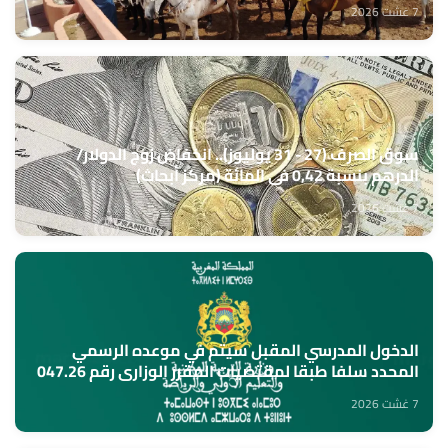
7 غشت 2026
سوق الصرف (27 - 31 يوليوز).. انخفاض زوج الدولار/
الدرهم بنسبة 0,42 في المائة (مركز أبحاث)
7 غشت 2026
الدخول المدرسي المقبل سیتم في موعده الرسمي
المحدد سلفا طبقا لمقتضیات المقرر الوزاري رقم 047.26
(وزارة التربية الوطنية)
7 غشت 2026