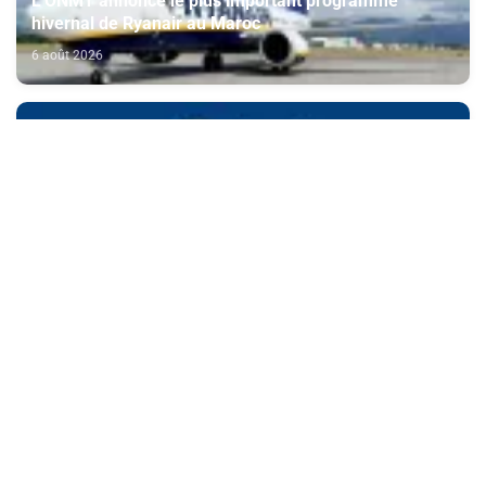
L'ONMT annonce le plus important programme
hivernal de Ryanair au Maroc
6 août 2026
AMMC: Mise à jour annuelle du dossier d'information
de CFG Bank relatif à son programme d'émission de
certificats de dépôt
6 août 2026
Journée nationale des MRE: la contribution de la
diaspora aux chantiers du Maroc 2030 mise en avant
6 août 2026