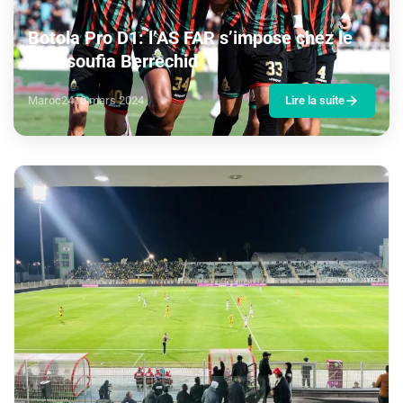
Botola Pro D1: l’AS FAR s’impose chez le
Youssoufia Berrechid
Maroc24
10 mars 2024
Lire la suite