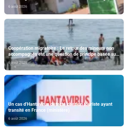
Bayt Mal Al-Qods Acharif
6 août 2026
Coopération migratoire : Le retour des mineurs non
accompagnés est une question de principe basée sur
les Hautes Instructions Royales (source diplomatique)
6 août 2026
Un cas d'Hantavirus détecté chez un touriste ayant
transité en France (ministère)
6 août 2026