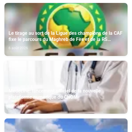
Le tirage au sort de la Ligue des champions de la CAF
fixe le parcours du Maghreb de Fès et de la RS
Berkane
6 août 2026
Médecine: lancement officiel de la nouvelle
plateforme numérique du CNOM
6 août 2026