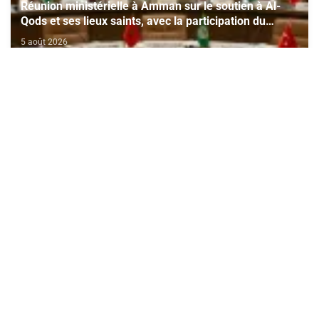
Réunion ministérielle à Amman sur le soutien à Al-
Qods et ses lieux saints, avec la participation du
Maroc
5 août 2026
Téléchargez l'application Maroc24
Suivez l'actualité marocaine en direct, 24h/24 et 7j/7.
Politique, économie, sport, culture — tout le Maroc dans votre
poche.
Télécharger sur
App Store
Disponible sur
Google Play