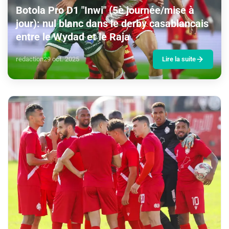
Botola Pro D1 "Inwi" (5è journée/mise à
jour): nul blanc dans le derby casablancais
entre le Wydad et le Raja
redaction
29 oct. 2025
Lire la suite