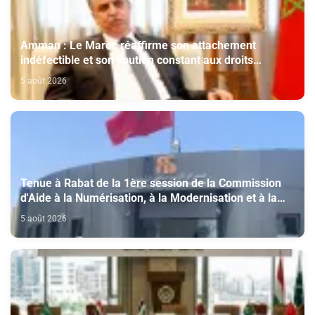
Amman : Le Maroc réaffirme son attachement
indéfectible et son soutien constant aux droits
légitimes du peuple palestinien
5 août 2026
Tenue à Rabat de la 1ère session de la Commission
d'Aide à la Numérisation, à la Modernisation et à la
Création des Salles de Cinéma au titre de l'année
5 août 2026
2026