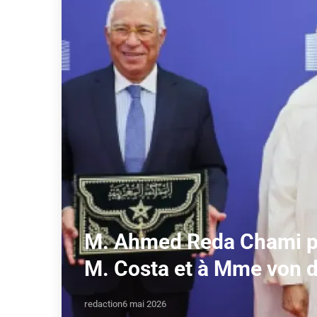
M. Ahmed Reda Chami pré
M. Costa et à Mme von 
redaction
6 mai 2026