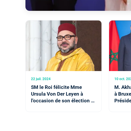
22 juil. 2024
10 oct. 20
SM le Roi félicite Mme
M. Akh
Ursula Von Der Leyen à
à Bruxe
l'occasion de son élection à
Préside
la tête de la Commission
Commis
européenne pour un
nouveau mandat