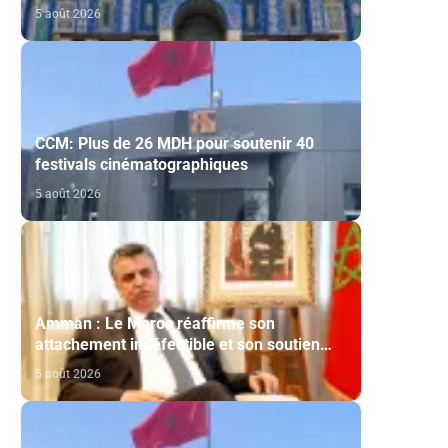
souligne l’importance du rôle du Comité Al
5 août 2026
Qods présidé par SM le Roi
CCM: Plus de 26 MDH pour soutenir 40
festivals cinématographiques
5 août 2026
Amman : Le Maroc réaffirme son
attachement indéfectible et son soutien
constant aux droits légitimes du peuple
5 août 2026
palestinien