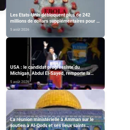
Les Etats-Unis débloquent plus de 242
millions de dollars supplémentaires pour la
lutte contre Ebola
5 août 2026
USA : le candidat progressiste du
Michigan, Abdul El-Sayed, remporte la
primaire démocrate pour le Sénat
5 août 2026
La réunion ministérielle à Amman sur le
soutien à Al-Qods et ses lieux saints