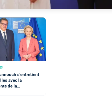
23
annouch s'entretient
lles avec la
nte de la
sion européenne