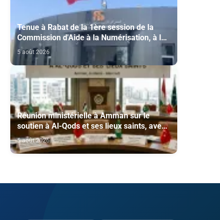
Tenue à Rabat de la 1ère session de la
Commission d'Aide à la Numérisation, à la
Modernisation et à la Création des Salles
5 août 2026
de Cinéma au titre de l'année 2026
Réunion ministérielle à Amman sur le
soutien à Al-Qods et ses lieux saints, avec
la participation du Maroc
5 août 2026