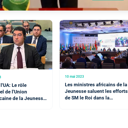
10 mai 2023
3
Les ministres africains de la
l'UA: Le rôle
Jeunesse saluent les efforts
el de l'Union
de SM le Roi dans la
caine de la Jeunesse
promotion des questions
te le Maroc dans
des jeunes
isation des jeunes
Continent