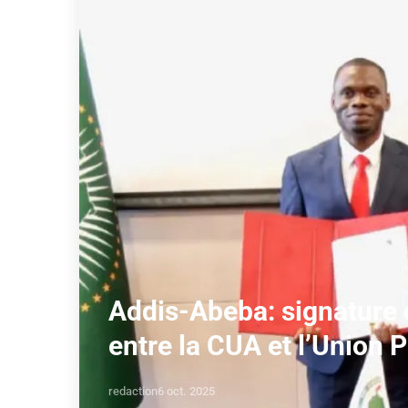
Addis-Abeba: signature
entre la CUA et l’Union 
redaction
6 oct. 2025