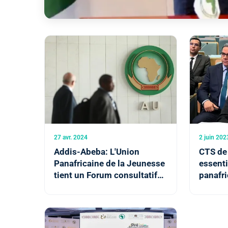
27 avr. 2024
2 juin 202
Addis-Abeba: L'Union
CTS de 
Panafricaine de la Jeunesse
essenti
tient un Forum consultatif
panafri
en prélude au Sommet de
qu’abri
l'avenir des Nations Unies
l’organ
sur le 