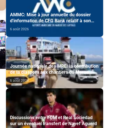
AMMC: Mise à jour annuelle du dossier
d'information de CFG Bank relatif à son
programme d'émission de certificats de
6 août 2026
dépôt
Journée nationale des MRE: la contribution
de la diaspora aux chantiers du Maroc
2030 mise en avant
6 août 2026
Discussions entre l’OM et Real Sociedad
sur un éventuel transfert de Nayef Aguerd