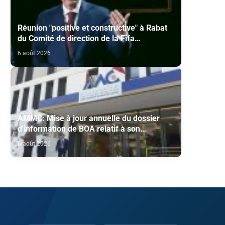
Réunion "positive et constructive" à Rabat
du Comité de direction de la Fifa
(communiqué)
6 août 2026
AMMC: Mise à jour annuelle du dossier
d'information de BOA relatif à son
programme d'émission de certificats de
6 août 2026
dépôt