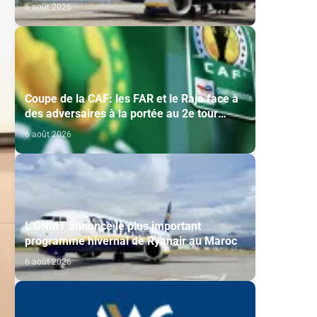
historique de Ryanair
6 août 2026
Coupe de la CAF: les FAR et le Raja face à
des adversaires à la portée au 2e tour
préliminaire
6 août 2026
L'ONMT annonce le plus important
programme hivernal de Ryanair au Maroc
6 août 2026