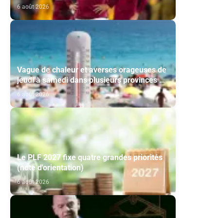
6 août 2026
Vague de chaleur et averses orageuses de
jeudi à samedi dans plusieurs provinces du
Royaume (Bulletin d'alerte)
6 août 2026
Le PLF 2027 fixe quatre grandes priorités
(note d'orientation)
6 août 2026