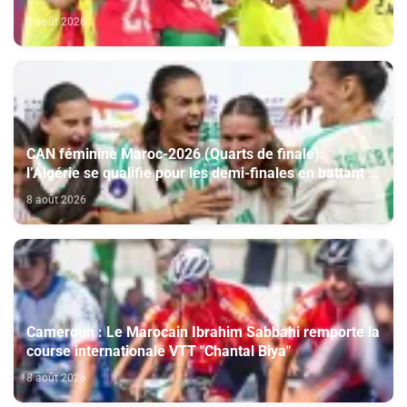
face à l’Afrique du Sud (2-1)
8 août 2026
CAN féminine Maroc-2026 (Quarts de finale):
l’Algérie se qualifie pour les demi-finales en battant la
Côte d’Ivoire (2-1)
8 août 2026
Cameroun : Le Marocain Ibrahim Sabbahi remporte la
course internationale VTT "Chantal Biya"
8 août 2026