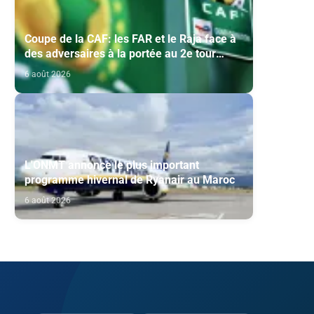
Coupe de la CAF: les FAR et le Raja face à
des adversaires à la portée au 2e tour
préliminaire
6 août 2026
L'ONMT annonce le plus important
programme hivernal de Ryanair au Maroc
6 août 2026