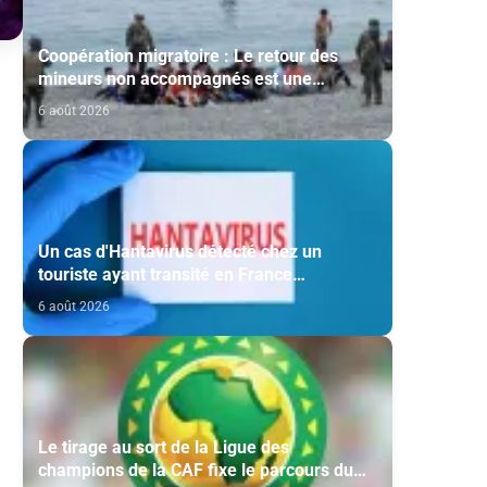
Coopération migratoire : Le retour des
mineurs non accompagnés est une
question de principe basée sur les Hautes
6 août 2026
Instructions Royales (source diplomatique)
Un cas d'Hantavirus détecté chez un
touriste ayant transité en France
(ministère)
6 août 2026
Le tirage au sort de la Ligue des
champions de la CAF fixe le parcours du