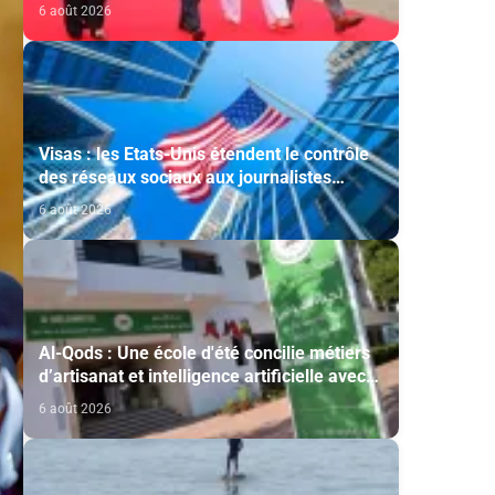
cérémonie d'investiture du nouveau
6 août 2026
président colombien
Visas : les Etats-Unis étendent le contrôle
des réseaux sociaux aux journalistes
étrangers
6 août 2026
Al-Qods : Une école d'été concilie métiers
d’artisanat et intelligence artificielle avec
le soutien de l'Agence Bayt Mal Al-Qods
6 août 2026
Acharif