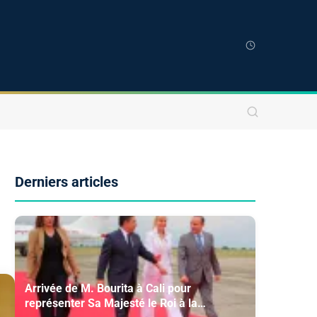
Derniers articles
Arrivée de M. Bourita à Cali pour
représenter Sa Majesté le Roi à la