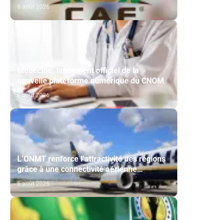
Maghreb de Fès et de la RS Berkane
6 août 2026
Médecine: lancement officiel de la
nouvelle plateforme numérique du CNOM
6 août 2026
L’ONMT renforce l’attractivité des régions
grâce à une connectivité aérienne
historique de Ryanair
6 août 2026