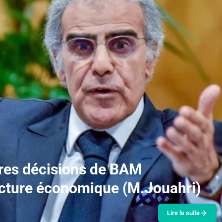
ures décisions de BAM
ncture économique (M.Jouahri)
Lire la suite