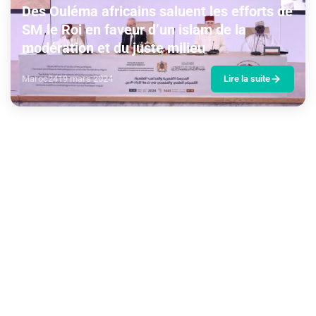
Des Ouléma africains saluent les efforts de
SM le Roi en faveur d’un islam de la
modération et du juste milieu
Maroc24
19 mars 2024
Lire la suite