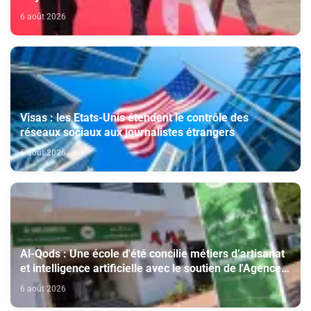
nouveau président colombien
6 août 2026
Visas : les Etats-Unis étendent le contrôle des
réseaux sociaux aux journalistes étrangers
6 août 2026
Al-Qods : Une école d'été concilie métiers d’artisanat
et intelligence artificielle avec le soutien de l'Agence
Bayt Mal Al-Qods Acharif
6 août 2026