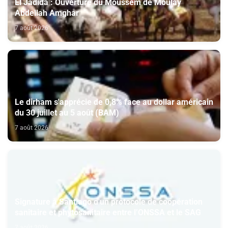
El Jadida : Ouverture du Moussem de Moulay
Abdellah Amghar
7 août 2026
Le dirham s'apprécie de 0,8% face au dollar américain
du 30 juillet au 5 août (BAM)
7 août 2026
Signature à Santiago d'un protocole de coopération
sanitaire et phytosanitaire entre l’ONSSA et le SAG
7 août 2026