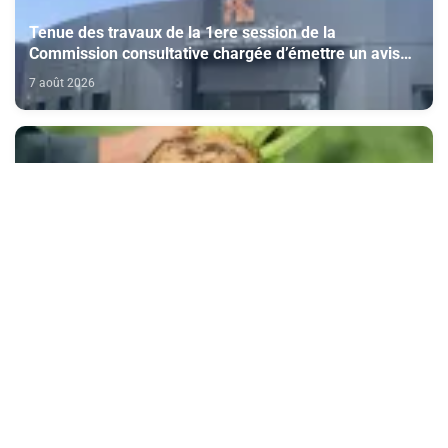
Tenue des travaux de la 1ere session de la
Commission consultative chargée d’émettre un avis
sur la délivrance de la carte du professionnel du
7 août 2026
cinéma (CCM)
Doukkala: la filière de la betterave sucrière enregistre
des performances positives au titre de la campagne
agricole 2025-2026
7 août 2026
CAN féminine Maroc-2026 (Quarts de finale) : "Nous
avons bien analysé l'Afrique du Sud pour aller