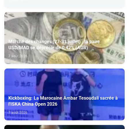
Marché des changes (27-31 juillet) : la paire
USD/MAD se déprécie de 0,42% (AGR)
7 août 2026
Kickboxing: La Marocaine Ambar Tesoudali sacrée à
l'ISKA China Open 2026
7 août 2026