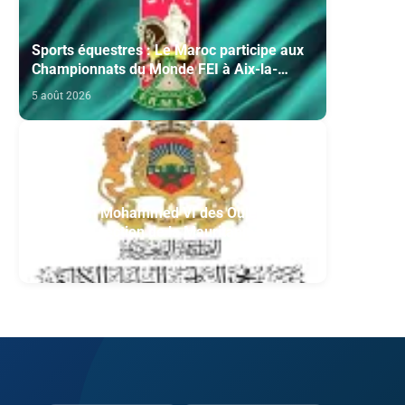
Sports équestres : Le Maroc participe aux
Championnats du Monde FEI à Aix-la-
Chapelle
5 août 2026
Fondation Mohammed VI des Oulémas
africains- section de la Mauritanie:
Annonce des qualifiés au concours des
5 août 2026
manuscrits et des documents islamiques
africains