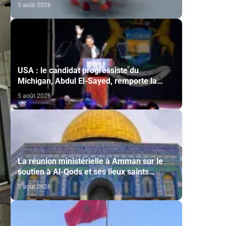
lutte contre Ebola
5 août 2026
USA : le candidat progressiste du
Michigan, Abdul El-Sayed, remporte la
primaire démocrate pour le Sénat
5 août 2026
La réunion ministérielle à Amman sur le
soutien à Al-Qods et ses lieux saints
souligne l’importance du rôle du Comité Al
5 août 2026
Qods présidé par SM le Roi