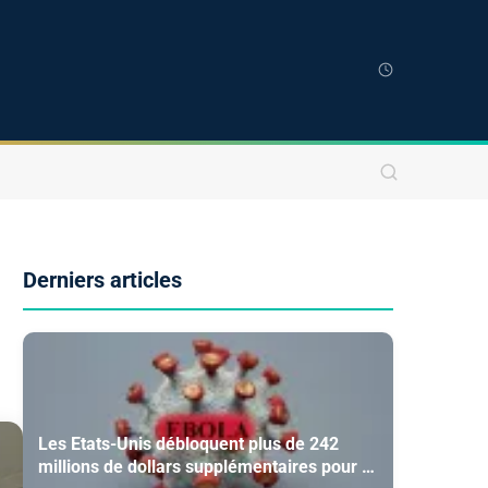
Derniers articles
Les Etats-Unis débloquent plus de 242
millions de dollars supplémentaires pour la