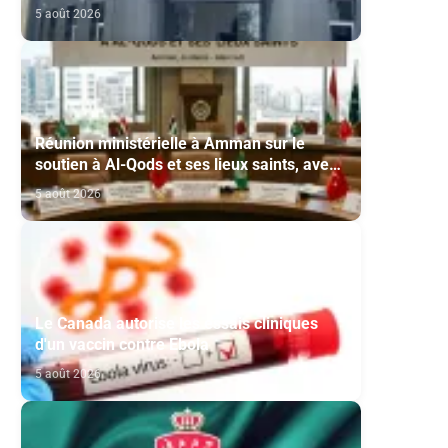
Modernisation et à la Création des Salles
5 août 2026
de Cinéma au titre de l'année 2026
Réunion ministérielle à Amman sur le
soutien à Al-Qods et ses lieux saints, avec
la participation du Maroc
5 août 2026
Le Canada autorise les essais cliniques
d'un vaccin contre Ebola
5 août 2026