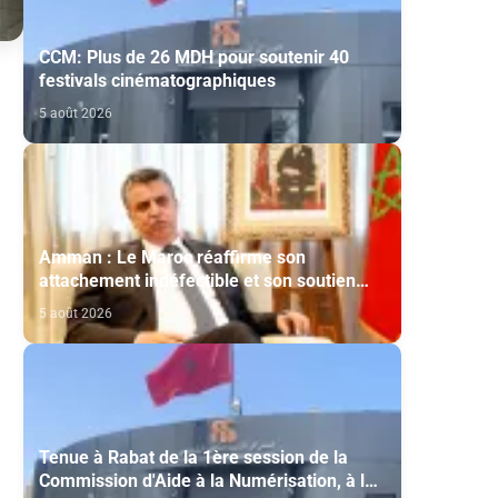
CCM: Plus de 26 MDH pour soutenir 40
festivals cinématographiques
5 août 2026
Amman : Le Maroc réaffirme son
attachement indéfectible et son soutien
constant aux droits légitimes du peuple
5 août 2026
palestinien
Tenue à Rabat de la 1ère session de la
Commission d'Aide à la Numérisation, à la