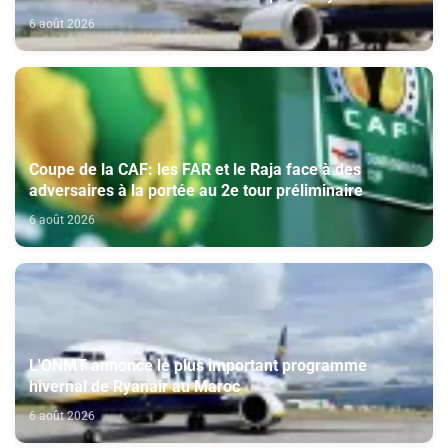
6 août 2026
Coupe de la CAF: les FAR et le Raja face à des
adversaires à la portée au 2e tour préliminaire
6 août 2026
L'ONMT annonce le plus important programme
hivernal de Ryanair au Maroc
6 août 2026