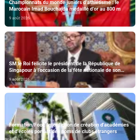
Championnats du monde juniors d’athlétisme : le
Marocain Imad Bouchajda médaillé d’or au 800 m
9 août 2026
SM le Roi félicite le président de la République de
Singapour à l’occasion de la fête nationale de son
pays
9 août 2026
Formation/Foot: Interdiction de création d'académies
et d'écoles portant des noms de clubs étrangers