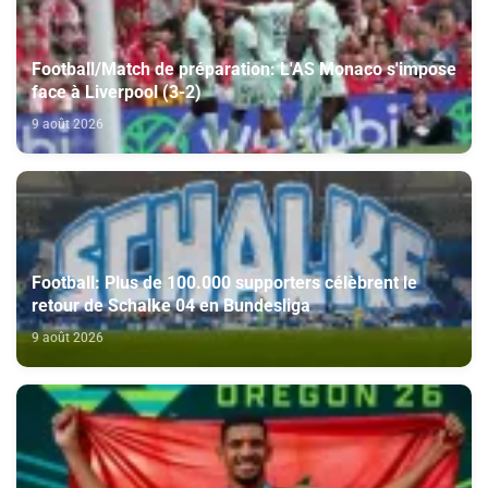
Football/Match de préparation: L'AS Monaco s'impose
face à Liverpool (3-2)
9 août 2026
Football: Plus de 100.000 supporters célèbrent le
retour de Schalke 04 en Bundesliga
9 août 2026