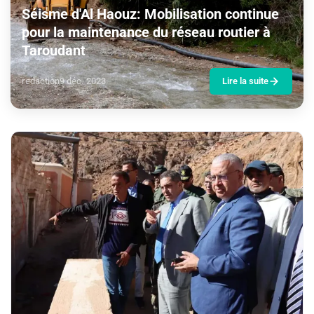
Séisme d'Al Haouz: Mobilisation continue
pour la maintenance du réseau routier à
Taroudant
redaction
9 déc. 2023
Lire la suite