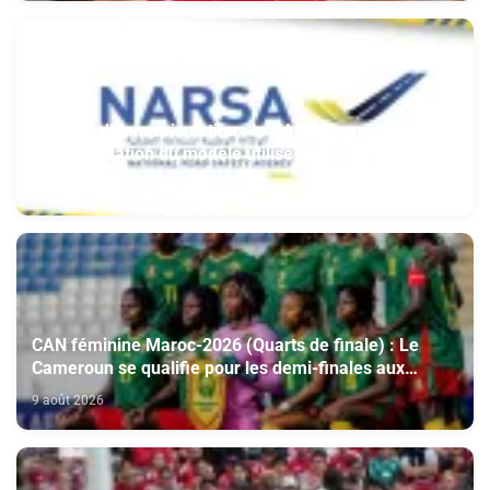
Plaques d’immatriculation : la NARSA annonce
l’harmonisation du modèle utilisé au Maroc et à
l’étranger
9 août 2026
CAN féminine Maroc-2026 (Quarts de finale) : Le
Cameroun se qualifie pour les demi-finales aux
dépens du Nigeria (1-0)
9 août 2026