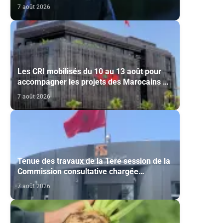
liste finale de l'équipe nationale U20
7 août 2026
Les CRI mobilisés du 10 au 13 août pour
accompagner les projets des Marocains du
Monde
7 août 2026
Tenue des travaux de la 1ere session de la
Commission consultative chargée
d’émettre un avis sur la délivrance de la
7 août 2026
carte du professionnel du cinéma (CCM)