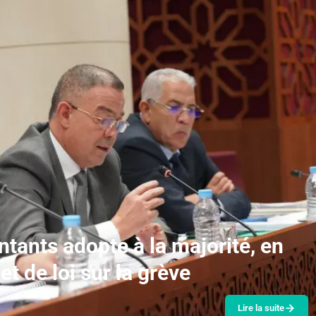
tants adopte à la majorité, en
et de loi sur la grève
Lire la suite