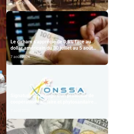
7 août 2026
Le dirham s'apprécie de 0,8% face au
dollar américain du 30 juillet au 5 août
(BAM)
7 août 2026
Signature à Santiago d'un protocole de
coopération sanitaire et phytosanitaire
entre l’ONSSA et le SAG
7 août 2026