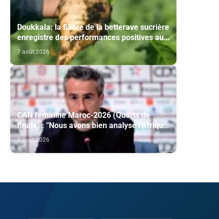
Doukkala: la filière de la betterave sucrière
enregistre des performances positives au
titre de la campagne agricole 2025-2026
7 août 2026
CAN féminine Maroc-2026 (Quarts de
finale) : "Nous avons bien analysé l'Afrique
du Sud pour aller chercher la victoire"
7 août 2026
(Jorge Vilda)