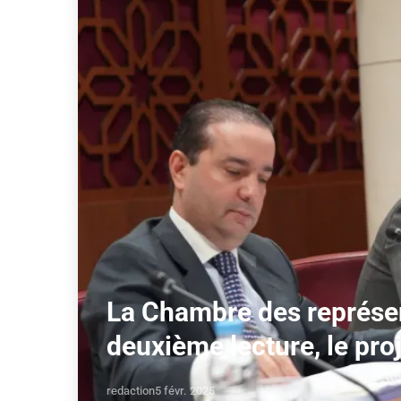
La Chambre des représen
deuxième lecture, le proj
redaction
5 févr. 2025