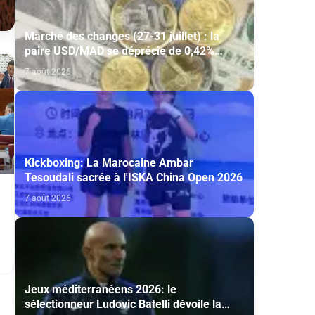
Marché des changes (27-31 juillet) : la
paire USD/MAD se déprécie de 0,42%
(AGR)
7 août 2026
Kickboxing: La Marocaine Ambar
Tesoudali sacrée à l'ISKA China Open 2026
7 août 2026
Jeux méditerranéens 2026: le
sélectionneur Ludovic Batelli dévoile la