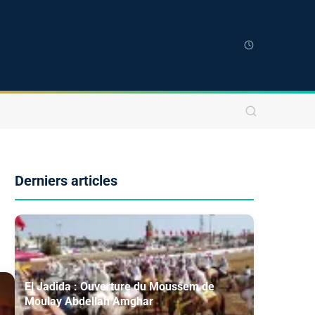
Derniers articles
El Jadida : Ouverture du Moussem de
Moulay Abdellah Amghar