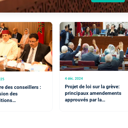
4 déc. 2024
025
Projet de loi sur la grève:
 des conseillers :
principaux amendements
sion des
approuvés par la
itions
commission des secteurs
dements au projet de
sociaux à la Chambre des
la grève
représentants