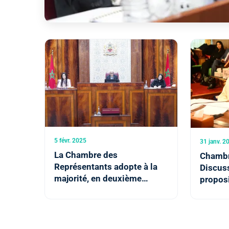
5 févr. 2025
31 janv. 2
La Chambre des
Chambre
Représentants adopte à la
Discus
majorité, en deuxième
propos
lecture, le projet de loi sur la
d'amen
grève
loi sur 