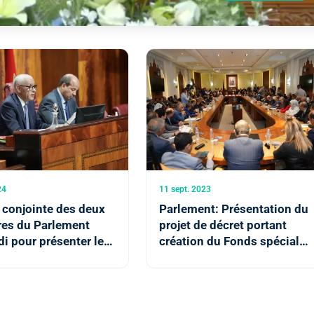
24
11 sept. 2023
 conjointe des deux
Parlement: Présentation du
es du Parlement
projet de décret portant
i pour présenter le
création du Fonds spécial
'étape de l'action
pour la gestion des effets d
nementale
séisme d'Al Haouz