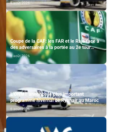
historique de Ryanair
6 août 2026
Coupe de la CAF: les FAR et le Raja face à
des adversaires à la portée au 2e tour
préliminaire
6 août 2026
L'ONMT annonce le plus important
programme hivernal de Ryanair au Maroc
6 août 2026