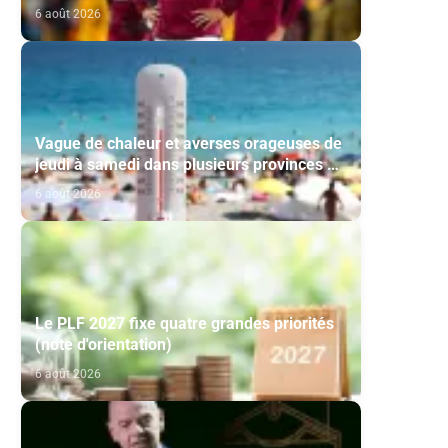
6 août 2026
Vague de chaleur et averses orageuses de
jeudi à samedi dans plusieurs provinces du
Royaume (Bulletin d'alerte)
6 août 2026
Le PLF 2027 fixe quatre grandes priorités
(note d'orientation)
6 août 2026