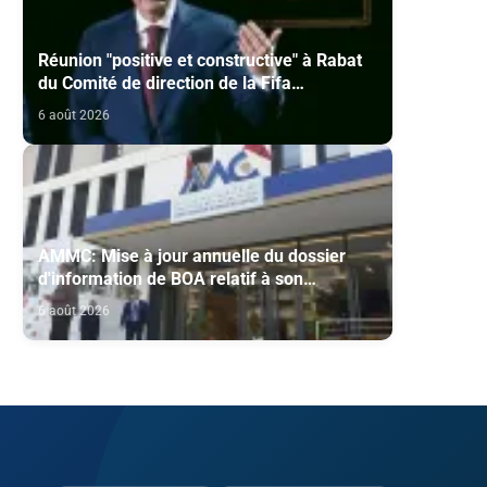
Réunion "positive et constructive" à Rabat
du Comité de direction de la Fifa
(communiqué)
6 août 2026
AMMC: Mise à jour annuelle du dossier
d'information de BOA relatif à son
programme d'émission de certificats de
6 août 2026
dépôt