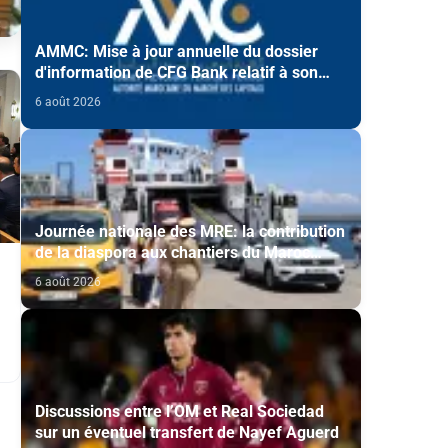
AMMC: Mise à jour annuelle du dossier
d'information de CFG Bank relatif à son
programme d'émission de certificats de
6 août 2026
dépôt
Journée nationale des MRE: la contribution
de la diaspora aux chantiers du Maroc
2030 mise en avant
6 août 2026
u
Discussions entre l’OM et Real Sociedad
sur un éventuel transfert de Nayef Aguerd