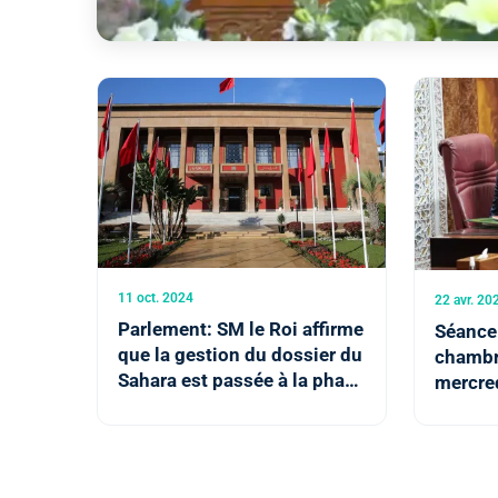
11 oct. 2024
22 avr. 20
Parlement: SM le Roi affirme
Séance
que la gestion du dossier du
chambr
Sahara est passée à la phase
mercred
de fermeté et de proactivité
bilan d
(politologue)
gouver