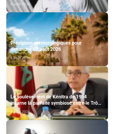
via l’Académico de Viseu
8 août 2026
Prévisions météorologiques pour
dimanche 09 août 2026
8 août 2026
Le soulèvement de Kénitra de 1954
incarne la parfaite symbiose entre le Trône
et le peuple et l’unité de volonté et de
8 août 2026
destin (M. El Ktiri)