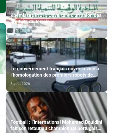
Khémisset/INDH: Ouverture d'un salon des
produits du terroir
8 août 2026
Le gouvernement français ouvre la voie à
l’homologation des premiers robots de
livraison autonome
8 août 2026
Football : l’international Mohamed Bouldini
fait son retour au championnat portugais