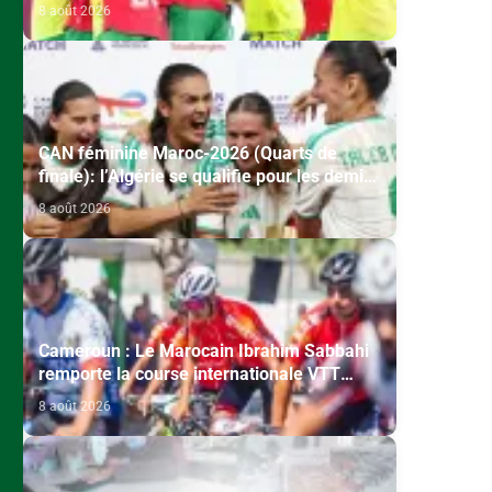
Mondial-2027 après sa victoire face à
8 août 2026
l’Afrique du Sud (2-1)
CAN féminine Maroc-2026 (Quarts de
finale): l’Algérie se qualifie pour les demi-
finales en battant la Côte d’Ivoire (2-1)
8 août 2026
Cameroun : Le Marocain Ibrahim Sabbahi
remporte la course internationale VTT
"Chantal Biya"
8 août 2026