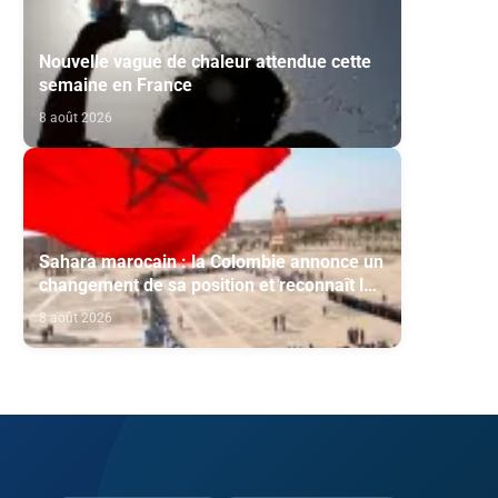
Nouvelle vague de chaleur attendue cette
semaine en France
8 août 2026
Sahara marocain : la Colombie annonce un
changement de sa position et reconnaît la
souveraineté du Maroc sur son Sahara
8 août 2026