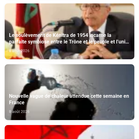
Le soulèvement de Kénitra de 1954 incarne la
parfaite symbiose entre le Trône et le peuple et l’unité
de volonté et de destin (M. El Ktiri)
8 août 2026
Nouvelle vague de chaleur attendue cette semaine en
France
8 août 2026