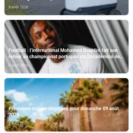
autonome
8 août 2026
Football : l’international Mohamed Bouldini fait son
retour au championnat portugais via l’Académico de
Viseu
8 août 2026
Prévisions météorologiques pour dimanche 09 août
2026
8 août 2026