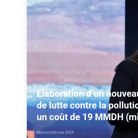
Elaboration d’un nouvea
de lutte contre la pollut
un coût de 19 MMDH (mi
Maroc24
28 mai 2024