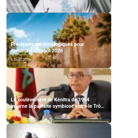
via l’Académico de Viseu
8 août 2026
Prévisions météorologiques pour
dimanche 09 août 2026
8 août 2026
Le soulèvement de Kénitra de 1954
incarne la parfaite symbiose entre le Trône
et le peuple et l’unité de volonté et de
8 août 2026
destin (M. El Ktiri)