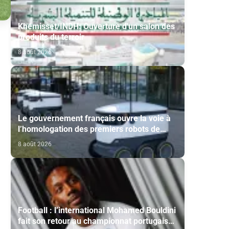
Khémisset/INDH: Ouverture d'un salon des
produits du terroir
8 août 2026
Le gouvernement français ouvre la voie à
l’homologation des premiers robots de
livraison autonome
8 août 2026
Football : l’international Mohamed Bouldini
fait son retour au championnat portugais