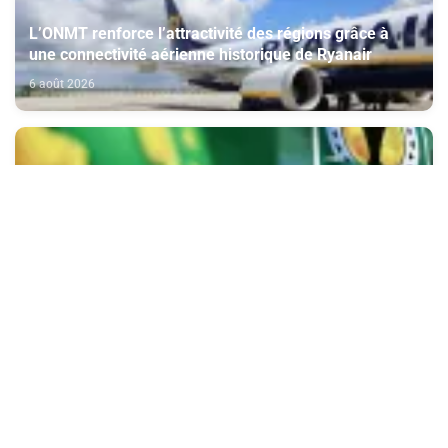
L’ONMT renforce l’attractivité des régions grâce à
une connectivité aérienne historique de Ryanair
6 août 2026
Coupe de la CAF: les FAR et le Raja face à des
adversaires à la portée au 2e tour préliminaire
6 août 2026
L'ONMT annonce le plus important programme
hivernal de Ryanair au Maroc