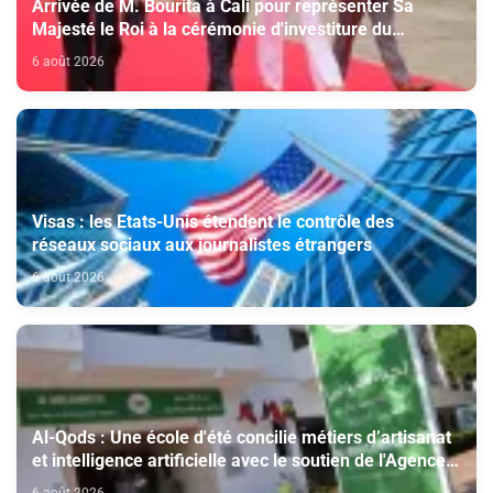
Arrivée de M. Bourita à Cali pour représenter Sa
Majesté le Roi à la cérémonie d'investiture du
nouveau président colombien
6 août 2026
Visas : les Etats-Unis étendent le contrôle des
réseaux sociaux aux journalistes étrangers
6 août 2026
Al-Qods : Une école d'été concilie métiers d’artisanat
et intelligence artificielle avec le soutien de l'Agence
Bayt Mal Al-Qods Acharif