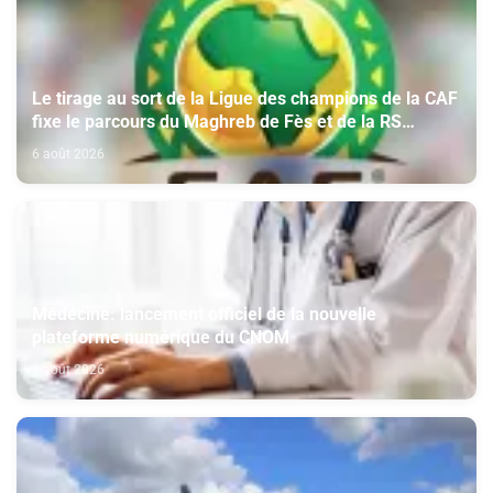
Le tirage au sort de la Ligue des champions de la CAF
fixe le parcours du Maghreb de Fès et de la RS
Berkane
6 août 2026
Médecine: lancement officiel de la nouvelle
plateforme numérique du CNOM
6 août 2026