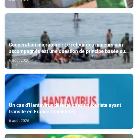
6 août 2026
Coopération migratoire : Le retour des mineurs non
accompagnés est une question de principe basée sur
les Hautes Instructions Royales (source diplomatique)
6 août 2026
Un cas d'Hantavirus détecté chez un touriste ayant
transité en France (ministère)
6 août 2026