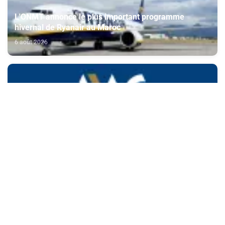
L'ONMT annonce le plus important programme
hivernal de Ryanair au Maroc
6 août 2026
AMMC: Mise à jour annuelle du dossier d'information
de CFG Bank relatif à son programme d'émission de
certificats de dépôt
6 août 2026
Journée nationale des MRE: la contribution de la
diaspora aux chantiers du Maroc 2030 mise en avant