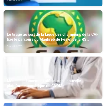
6 août 2026
Le tirage au sort de la Ligue des champions de la CAF
fixe le parcours du Maghreb de Fès et de la RS
Berkane
6 août 2026
Médecine: lancement officiel de la nouvelle
plateforme numérique du CNOM
6 août 2026