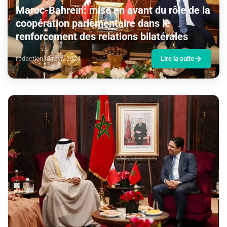
Maroc-Bahreïn: mise en avant du rôle de la
coopération parlementaire dans le
renforcement des relations bilatérales
redaction
13 févr. 2024
Lire la suite