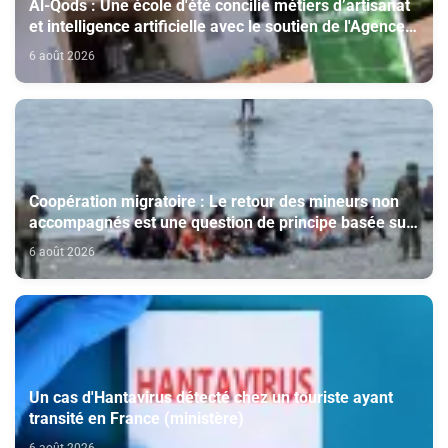
Al-Qods : Une école d'été concilie métiers d’artisanat
et intelligence artificielle avec le soutien de l'Agence
Bayt Mal Al-Qods Acharif
6 août 2026
Coopération migratoire : Le retour des mineurs non
accompagnés est une question de principe basée sur
les Hautes Instructions Royales (source diplomatique)
6 août 2026
Un cas d'Hantavirus détecté chez un touriste ayant
transité en France (ministère)