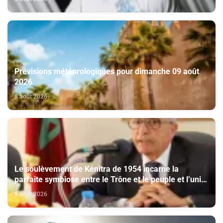
Prévisions météorologiques pour dimanche 09 août
2026
8 août 2026
Le soulèvement de Kénitra de 1954 incarne la
parfaite symbiose entre le Trône et le peuple et l’unité
de volonté et de destin (M. El Ktiri)
8 août 2026