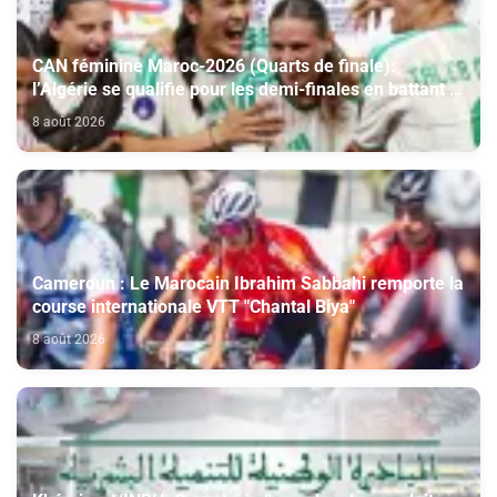
CAN féminine Maroc-2026 (Quarts de finale):
l’Algérie se qualifie pour les demi-finales en battant la
Côte d’Ivoire (2-1)
8 août 2026
Cameroun : Le Marocain Ibrahim Sabbahi remporte la
course internationale VTT "Chantal Biya"
8 août 2026