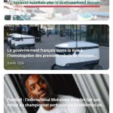
Khémisset/INDH: Ouverture d'un salon des produits
du terroir
8 août 2026
Le gouvernement français ouvre la voie à
l’homologation des premiers robots de livraison
autonome
8 août 2026
Football : l’international Mohamed Bouldini fait son
retour au championnat portugais via l’Académico de
Viseu
8 août 2026