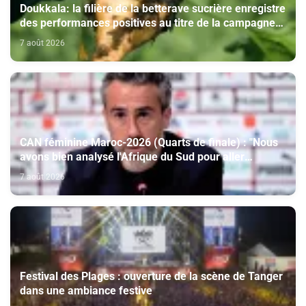
Doukkala: la filière de la betterave sucrière enregistre
des performances positives au titre de la campagne
agricole 2025-2026
7 août 2026
CAN féminine Maroc-2026 (Quarts de finale) : "Nous
avons bien analysé l'Afrique du Sud pour aller
chercher la victoire" (Jorge Vilda)
7 août 2026
Festival des Plages : ouverture de la scène de Tanger
dans une ambiance festive