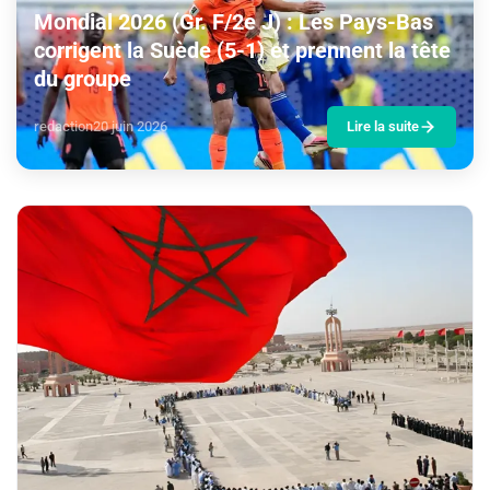
Mondial 2026 (Gr. F/2e J) : Les Pays-Bas
corrigent la Suède (5-1) et prennent la tête
du groupe
redaction
20 juin 2026
Lire la suite