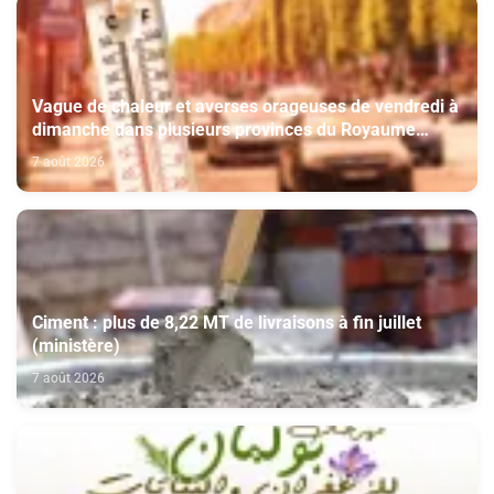
Vague de chaleur et averses orageuses de vendredi à
dimanche dans plusieurs provinces du Royaume
(Bulletin d'alerte)
7 août 2026
Ciment : plus de 8,22 MT de livraisons à fin juillet
(ministère)
7 août 2026