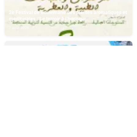
2è Festival de Boulemane des plantes aromatiques et
médicinales : Le terroir à l’honneur
7 août 2026
Jeux Méditerranées Tarente 2026: 120 athlètes
représentent le Maroc à la 20e édition
7 août 2026