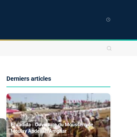
Derniers articles
El Jadida : Ouverture du Moussem de
Moulay Abdellah Amghar