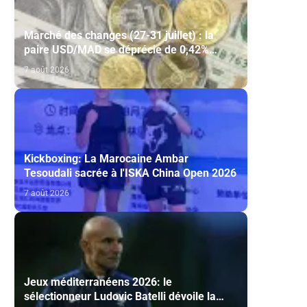
Marché des changes (27-31 juillet) : la
paire USD/MAD se déprécie de 0,42%
(AGR)
7 août 2026
Kickboxing: La Marocaine Ambar
Tesoudali sacrée à l'ISKA China Open 2026
7 août 2026
Jeux méditerranéens 2026: le
sélectionneur Ludovic Batelli dévoile la