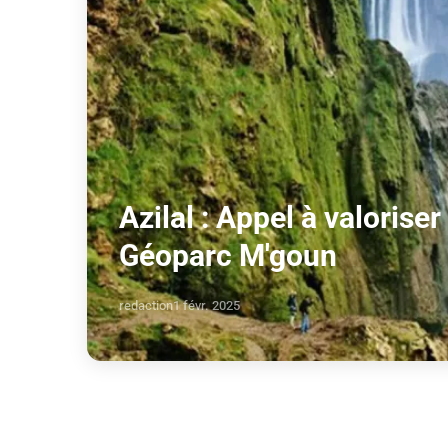
Azilal : Appel à valoriser
Géoparc M'goun
redaction
1 févr. 2025