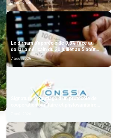
7 août 2026
Le dirham s'apprécie de 0,8% face au
dollar américain du 30 juillet au 5 août
(BAM)
7 août 2026
Signature à Santiago d'un protocole de
coopération sanitaire et phytosanitaire
entre l’ONSSA et le SAG
7 août 2026