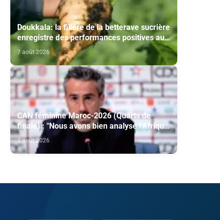
Doukkala: la filière de la betterave sucrière
enregistre des performances positives au
titre de la campagne agricole 2025-2026
7 août 2026
CAN féminine Maroc-2026 (Quarts de
finale) : "Nous avons bien analysé l'Afrique
du Sud pour aller chercher la victoire"
7 août 2026
(Jorge Vilda)