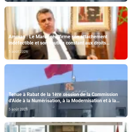
Amman : Le Maroc réaffirme son attachement
indéfectible et son soutien constant aux droits
légitimes du peuple palestinien
5 août 2026
Tenue à Rabat de la 1ère session de la Commission
d'Aide à la Numérisation, à la Modernisation et à la
Création des Salles de Cinéma au titre de l'année
5 août 2026
2026