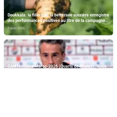
Doukkala: la filière de la betterave sucrière enregistre
des performances positives au titre de la campagne
agricole 2025-2026
7 août 2026
CAN féminine Maroc-2026 (Quarts de finale) : "Nous
avons bien analysé l'Afrique du Sud pour aller
chercher la victoire" (Jorge Vilda)
7 août 2026